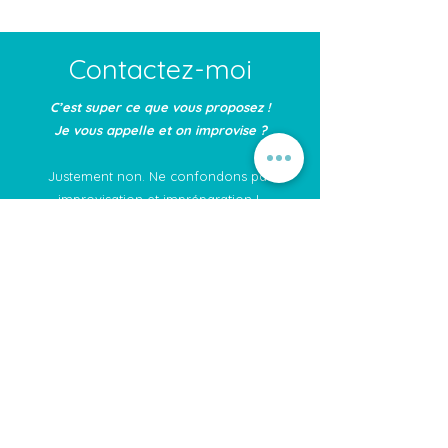
Contactez-moi
C’est super ce que vous proposez !
Je vous appelle et on improvise ?
Justement non. Ne confondons pas
improvisation et impréparation !
Contactez moi pour que nous construisions
ensemble des séances qui vous
ressemblent. J’en profiterai pour faire un
devis.
Prénom & Nom